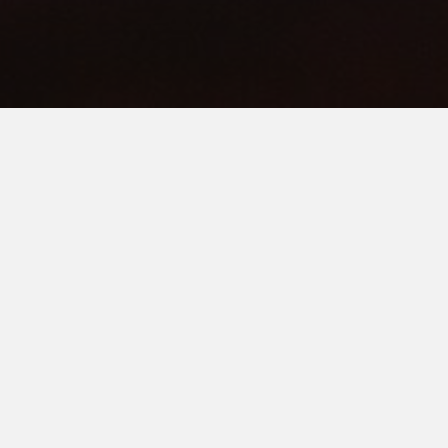
La Disco Kitsch !
L’association étudiante CLIP vous invite le 17
janvier 2026 au Patronage Laïque de Recouvrance
à sa soirée annuelle kitsch, édition Disco Kitsch !
Au programme : trois concerts de reprises cultes et
un show de danse. Vestiaire sur place et crêpe
offerte aux personnes déguisés arrivant avant 21h.
N’hésitez pas à réserver vos places à l’avance : 5€
sur HelloAsso, contre 7 € sur place. Et sortez les
paillettes
!