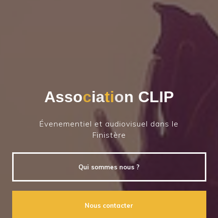
A
s
s
o
c
i
a
t
i
o
n
C
L
I
P
Évenementiel et audiovisuel dans le
Finistère
Qui sommes nous ?
Nous contacter