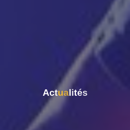
A
c
t
u
a
l
i
t
é
s