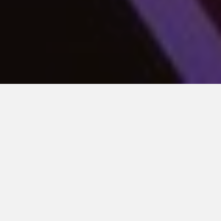
La Disco Kitsch !
L’association étudiante CLIP vous invite le 17
janvier 2026 au Patronage Laïque de Recouvrance
à sa soirée annuelle kitsch, édition Disco Kitsch !
Au programme : trois concerts de reprises cultes et
un show de danse. Vestiaire sur place et crêpe
offerte aux personnes déguisés arrivant avant 21h.
N’hésitez pas à réserver vos places à l’avance : 5€