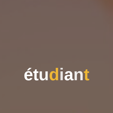
é
t
u
d
i
a
n
t