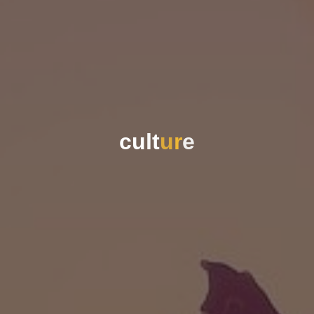
c
u
l
t
u
r
e