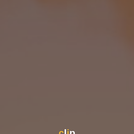
c
l
i
p