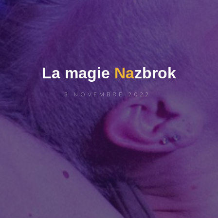
L
a
m
a
g
i
e
N
a
z
b
r
o
k
3 NOVEMBRE 2022