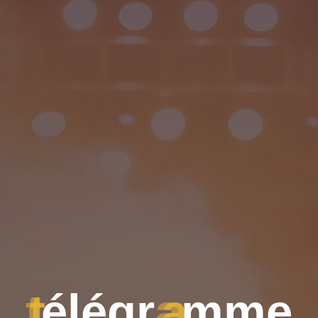
t
é
l
é
g
r
a
m
m
e