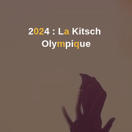
2
0
2
4
:
L
a
K
i
t
s
c
h
O
l
y
m
p
i
q
u
e